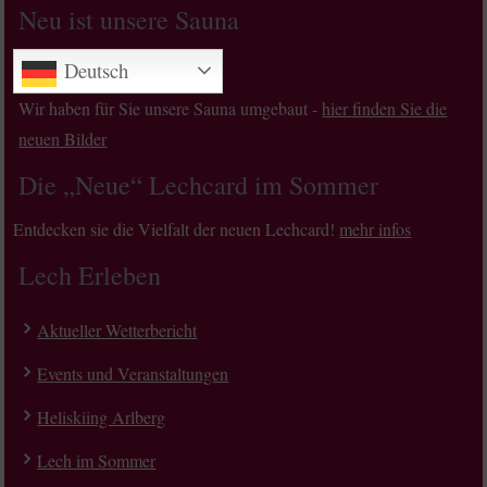
Neu ist unsere Sauna
Deutsch
Wir haben für Sie unsere Sauna umgebaut -
hier finden Sie die
neuen Bilder
Die „Neue“ Lechcard im Sommer
Entdecken sie die Vielfalt der neuen Lechcard!
mehr infos
Lech Erleben
Aktueller Wetterbericht
Events und Veranstaltungen
Heliskiing Arlberg
Lech im Sommer