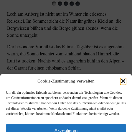
Lech am Arlberg ist nicht nur im Winter ein erlesenes
Reiseziel. Im Sommer zieht die Natur ihr grünes Kleid an, die
Bergwiesen blühen und die Berge glühen abends, wenn die
Sonne untergeht.
Der besondere Vorteil ist das Klima: Tagsüber ist es angenehm
warm, die Sonne leuchtet vom strahlend blauen Himmel, die
Luft ist trocken. Nachts wird es angenehm kühl in den Alpen –
der Garant für einen erholsamen Schlaf.
Die Wanderwege, die in die Lecher Bergwelt führen, sind
Cookie-Zustimmung verwalten
bestens präpariert und ausgeschildert. Für Mountainbiker gibt
es Strecken aller Schwierigkeitsgrade. Für Kinder gibt es ein
Um dir ein optimales Erlebnis zu bieten, verwenden wir Technologien wie Cookies,
um Geräteinformationen zu speichern und/oder darauf zuzugreifen. Wenn du diesen
großes Alpen-Schwimmbad im Wald mit einer langen Rutsche.
Technologien zustimmst, können wir Daten wie das Surfverhalten oder eindeutige IDs
auf dieser Website verarbeiten. Wenn du deine Zustimmung nicht erteilst oder
zurückziehst, können bestimmte Merkmale und Funktionen beeinträchtigt werden.
Familie Martin & Natalie Zimmermann ● A-
Akzeptieren