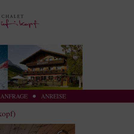
ANFRAGE
ANREISE
kopf)