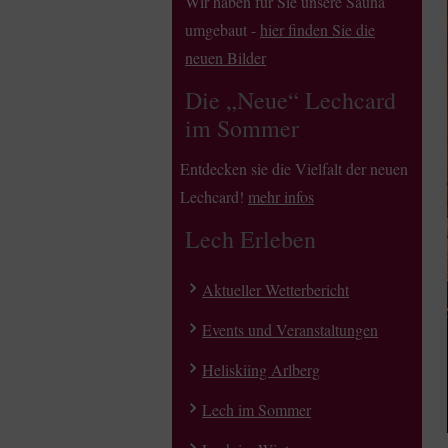
Wir haben für Sie unsere Sauna
umgebaut -
hier finden Sie die
neuen Bilder
Die „Neue“ Lechcard
im Sommer
Entdecken sie die Vielfalt der neuen
Lechcard!
mehr infos
Lech Erleben
Aktueller Wetterbericht
Events und Veranstaltungen
Heliskiing Arlberg
Lech im Sommer